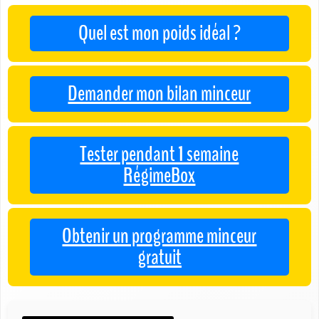
Quel est mon poids idéal ?
Demander mon bilan minceur
Tester pendant 1 semaine
RégimeBox
Obtenir un programme minceur
gratuit