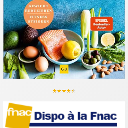
★
★
★
★
★