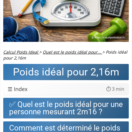
Calcul Poids Ideal
>
Quel est le poids idéal pour...
>
Poids idéal
pour 2,16m
Poids idéal pour 2,16m
☰ Index
⏱️ 3 min
✅ Quel est le poids idéal pour une
personne mesurant 2m16 ?
Comment est déterminé le poids