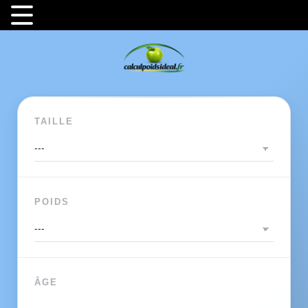
TAILLE
POIDS
ÂGE