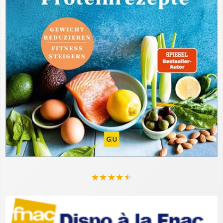
★
★
★
★
★