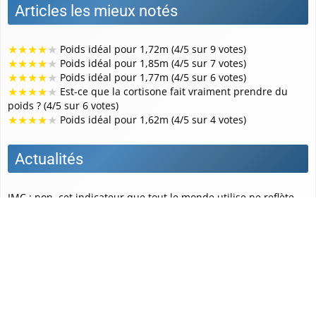
Articles les mieux notés
★
★
★
★
★
Poids idéal pour 1,72m (4/5 sur 9 votes)
★
★
★
★
★
Poids idéal pour 1,85m (4/5 sur 7 votes)
★
★
★
★
★
Poids idéal pour 1,77m (4/5 sur 6 votes)
★
★
★
★
★
Est-ce que la cortisone fait vraiment prendre du
poids ? (4/5 sur 6 votes)
★
★
★
★
★
Poids idéal pour 1,62m (4/5 sur 4 votes)
Actualités
IMC : non, cet indicateur que tout le monde utilise ne reflète
pas votre état de santé réel - Doctissimo
Sommes-nous tous égaux face au poids ? - CNRS Le journal
Indice de Rondeur Corporelle : tout savoir sur ce nouveau
calcul qui pourrait bien détrôner l’IMC - Gala