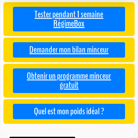
Tester pendant 1 semaine
RégimeBox
Demander mon bilan minceur
Obtenir un programme minceur
gratuit
Quel est mon poids idéal ?