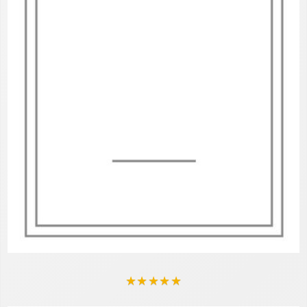
★
★
★
★
★