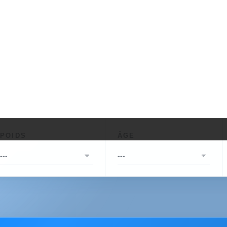
POIDS
ÂGE