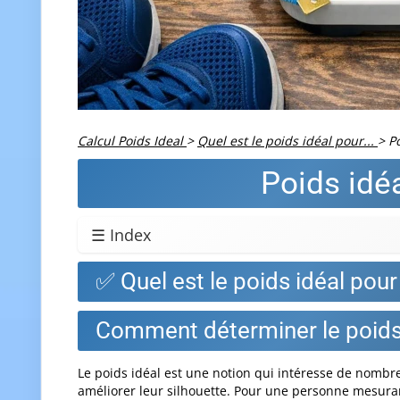
Calcul Poids Ideal
>
Quel est le poids idéal pour...
>
P
Poids idé
☰ Index
✅ Quel est le poids idéal po
Comment déterminer le poids 
Le poids idéal est une notion qui intéresse de nombr
améliorer leur silhouette. Pour une personne mesura