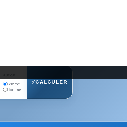
SEXE
⚡CALCULER
Femme
Homme