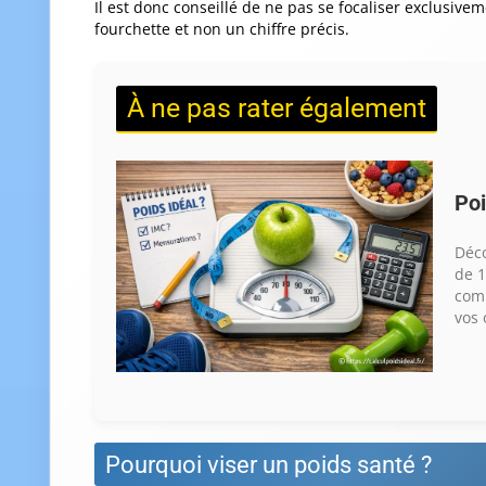
Il est donc conseillé de ne pas se focaliser exclusiv
fourchette et non un chiffre précis.
À ne pas rater également
Poi
Déco
de 1
comp
vos 
Pourquoi viser un poids santé ?