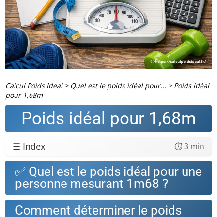
Calcul Poids Ideal
>
Quel est le poids idéal pour...
>
Poids idéal
pour 1,68m
Poids idéal pour 1,68m
☰ Index
⏱️ 3 min
✅ Quel est le poids idéal pour une
personne mesurant 1m68 ?
Comment déterminer le poids