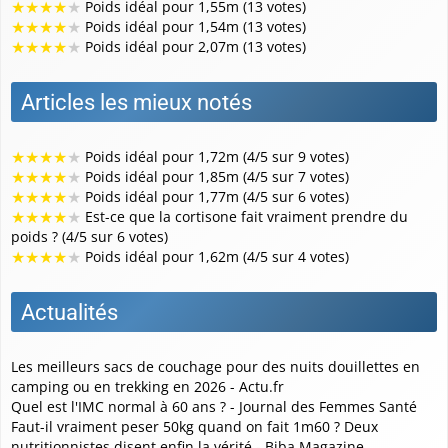
★
★
★
★
★
Poids idéal pour 1,55m (13 votes)
★
★
★
★
★
Poids idéal pour 1,54m (13 votes)
★
★
★
★
★
Poids idéal pour 2,07m (13 votes)
Articles les mieux notés
★
★
★
★
★
Poids idéal pour 1,72m (4/5 sur 9 votes)
★
★
★
★
★
Poids idéal pour 1,85m (4/5 sur 7 votes)
★
★
★
★
★
Poids idéal pour 1,77m (4/5 sur 6 votes)
★
★
★
★
★
Est-ce que la cortisone fait vraiment prendre du
poids ? (4/5 sur 6 votes)
★
★
★
★
★
Poids idéal pour 1,62m (4/5 sur 4 votes)
Actualités
Les meilleurs sacs de couchage pour des nuits douillettes en
camping ou en trekking en 2026 - Actu.fr
Quel est l'IMC normal à 60 ans ? - Journal des Femmes Santé
Faut-il vraiment peser 50kg quand on fait 1m60 ? Deux
nutritionnistes disent enfin la vérité - Biba Magazine