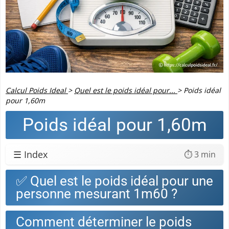
Calcul Poids Ideal
>
Quel est le poids idéal pour...
>
Poids idéal
pour 1,60m
Poids idéal pour 1,60m
☰ Index
⏱️ 3 min
✅ Quel est le poids idéal pour une
personne mesurant 1m60 ?
Comment déterminer le poids