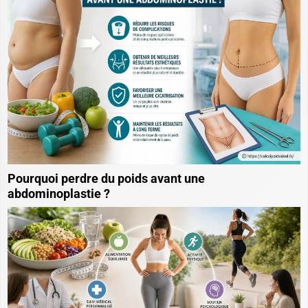
★
★
★
★
★
18,10 €
Voir cet article
Voir + d'articles
Derniers articles
Calculer son poids idéal