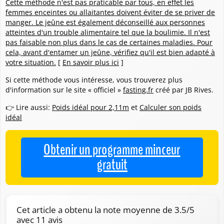
Cette méthode n'est pas praticable par tous, en effet les
femmes enceintes ou allaitantes doivent éviter de se priver de
manger. Le jeûne est également déconseillé aux personnes
atteintes d'un trouble alimentaire tel que la boulimie. Il n'est
pas faisable non plus dans le cas de certaines maladies. Pour
cela, avant d'entamer un jeûne, vérifiez qu'il est bien adapté à
votre situation.
[
En savoir plus ici
]
Si cette méthode vous intéresse, vous trouverez plus
d'information sur le site « officiel »
fasting.fr
créé par JB Rives.
👉 Lire aussi:
Poids idéal pour 2,11m
et
Calculer son poids
idéal
Obtenir un programme minceur
gratuit
Cet article a obtenu la note moyenne de
3.5
/5
avec
11
avis