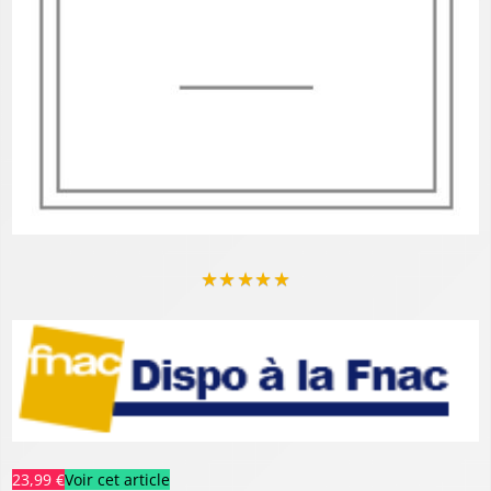
★
★
★
★
★
23,99 €
Voir cet article