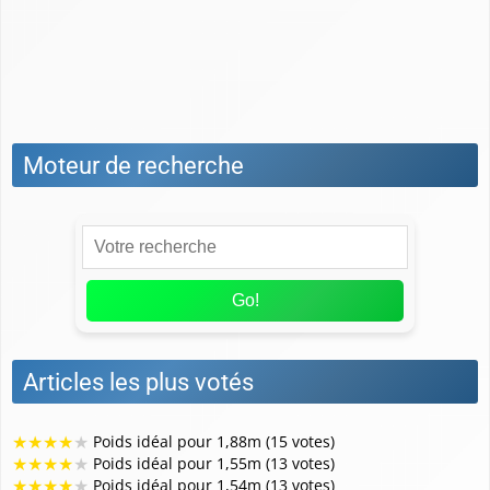
Méthodes de calcul
Nutrition et alimentation
Quel est le poids idéal pour...
Moteur de recherche
Go!
Articles les plus votés
★
★
★
★
★
Poids idéal pour 1,88m (15 votes)
★
★
★
★
★
Poids idéal pour 1,55m (13 votes)
★
★
★
★
★
Poids idéal pour 1,54m (13 votes)