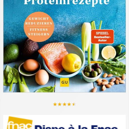
★
★
★
★
★