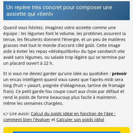
Un repère très concret pour composer une
assiette qui «tient»
Quand vous hésitez, imaginez votre assiette comme une
équipe : les légumes font le volume, les protéines assurent la
tenue, les féculents donnent l'énergie, et un peu de matières
grasses met tout le monde d'accord côté goût. Cette image
aide à éviter les repas «déséquilibrés» du type sandwich vite
avalé sans légumes, ou salade trop légère qui se termine par
un placard ouvert à 22 h.
Et si vous ne deviez garder qu'une idée au quotidien :
prévoir
un encas intelligent quand vous savez que l'après-midi sera
long (fruit + yaourt, poignée d'oléagineux, tartine de fromage
frais). Ce petit garde-fou coupe court aux choix par défaut et
rend le poids de forme beaucoup plus facile à maintenir,
même les semaines chargées.
👉 Lire aussi:
Calcul du poids idéal en fonction de l'âge :
comment bien l'évaluer
et
Calculer son poids idéal